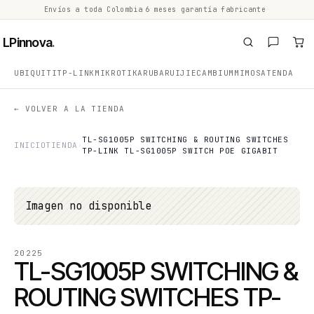
Envíos a toda Colombia
·
6 meses garantía fabricante
·
·
LPinnova
.
UBIQUITI
TP-LINK
MIKROTIK
ARUBA
RUIJIE
CAMBIUM
MIMOSA
TENDA
← VOLVER A LA TIENDA
TL-SG1005P SWITCHING & ROUTING SWITCHES
INICIO
TIENDA
TP-LINK TL-SG1005P SWITCH POE GIGABIT
Imagen no disponible
20225
TL-SG1005P SWITCHING &
ROUTING SWITCHES TP-