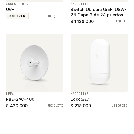
ACCEST POINT
MACROTICS
U6+
Switch Ubiquiti UniFi USW-
24 Capa 2 de 24 puertos
COTIZAR
UBIQUITI
ethernet gigabit y 2
$ 1.138.000
UBIQUITI
puertos SFP
LEPA
MACROTICS
PBE-2AC-400
Loco5AC
$ 430.000
$ 218.000
UBIQUITI
UBIQUITI