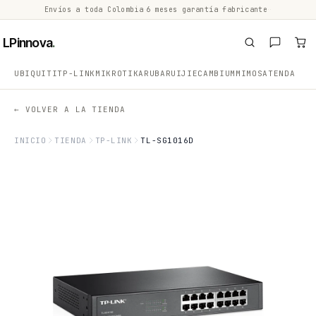
Envíos a toda Colombia
·
6 meses garantía fabricante
·
·
LPinnova
.
UBIQUITI
TP-LINK
MIKROTIK
ARUBA
RUIJIE
CAMBIUM
MIMOSA
TENDA
← VOLVER A LA TIENDA
INICIO
TIENDA
TP-LINK
TL-SG1016D