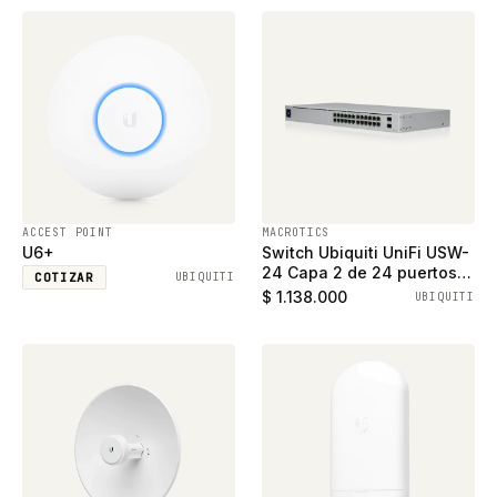
ACCEST POINT
MACROTICS
U6+
Switch Ubiquiti UniFi USW-
24 Capa 2 de 24 puertos
COTIZAR
UBIQUITI
ethernet gigabit y 2
$ 1.138.000
UBIQUITI
puertos SFP