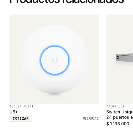
ACCEST POINT
MACROTICS
U6+
Switch Ubiqu
24 puertos e
COTIZAR
UBIQUITI
SFP
$ 1.138.000