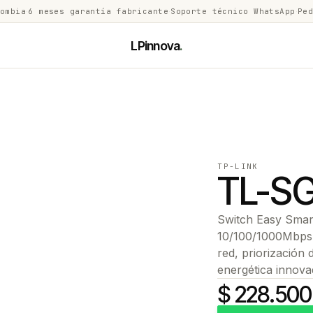
lombia
·
6 meses garantía fabricante
·
Soporte técnico WhatsApp
·
Ped
LPinnova
.
TP-LINK
TL-S
Switch Easy Smart
10/100/1000Mbps 
red, priorización 
energética innov
$ 228.500