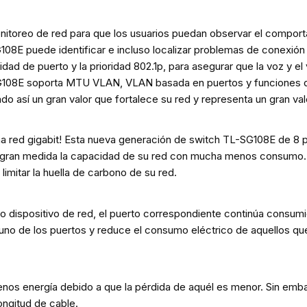
toreo de red para que los usuarios puedan observar el comportami
108E puede identificar e incluso localizar problemas de conexió
oridad de puerto y la prioridad 802.1p, para asegurar que la voz y
TL-SG108E soporta MTU VLAN, VLAN basada en puertos y funciones
o así un gran valor que fortalece su red y representa un gran valor
na red gigabit! Esta nueva generación de switch TL-SG108E de 8 p
en gran medida la capacidad de su red con mucha menos consumo
limitar la huella de carbono de su red.
ro dispositivo de red, el puerto correspondiente continúa consu
no de los puertos y reduce el consumo eléctrico de aquellos que
os energía debido a que la pérdida de aquél es menor. Sin embarg
ngitud de cable.