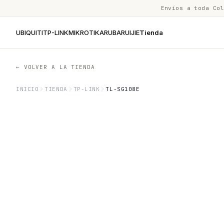
Envíos a toda Co
UBIQUITI
TP-LINK
MIKROTIK
ARUBA
RUIJIE
Tienda
← VOLVER A LA TIENDA
INICIO
TIENDA
TP-LINK
TL-SG108E