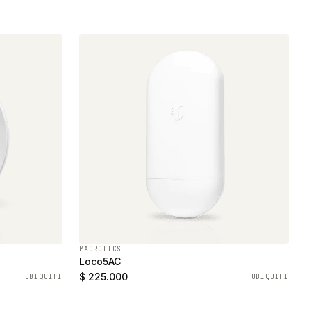
MACROTICS
Loco5AC
$ 225.000
UBIQUITI
UBIQUITI