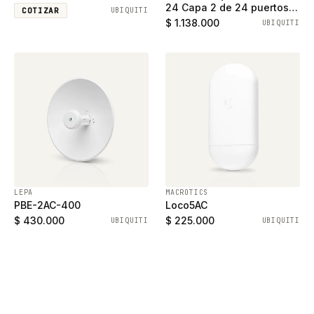
24 Capa 2 de 24 puertos
COTIZAR
UBIQUITI
ethernet gigabit y 2
$ 1.138.000
UBIQUITI
puertos SFP
LEPA
MACROTICS
PBE-2AC-400
Loco5AC
$ 430.000
$ 225.000
UBIQUITI
UBIQUITI