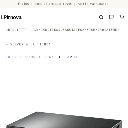
Envíos a toda Colombia
·
6 meses garantía fabricante
·
·
LPinnova
.
UBIQUITI
TP-LINK
MIKROTIK
ARUBA
RUIJIE
CAMBIUM
MIMOSA
TENDA
← VOLVER A LA TIENDA
INICIO
TIENDA
TP-LINK
TL-SG1210P