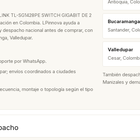
Antioquia, Col
INK TL-SG1428PE SWITCH GIGABIT DE 2
Bucaramanga
ización en Colombia. LPinnova ayuda a
Santander, Co
io y despacho nacional antes de comprar, con
ga, Valledupar.
Valledupar
Cesar, Colomb
soporte por WhatsApp.
par; envíos coordinados a ciudades
También despacham
Manizales y dem
recuencia, montaje o topología según el tipo
spacho