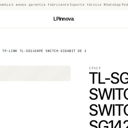
lombia
·
6 meses garantía fabricante
·
Soporte técnico WhatsApp
·
Ped
LPinnova
.
S TP-LINK TL-SG1428PE SWITCH GIGABIT DE 2
19419
TL-S
SWIT
SWITC
SG14