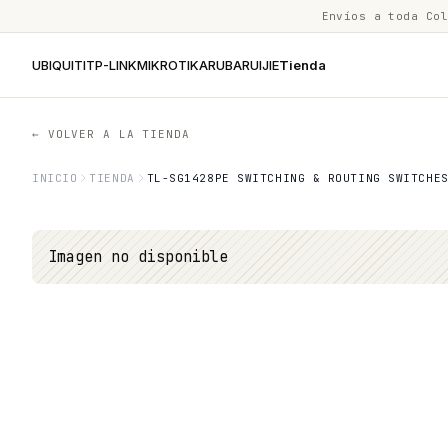
Envíos a toda Co
UBIQUITI
TP-LINK
MIKROTIK
ARUBA
RUIJIE
Tienda
← VOLVER A LA TIENDA
INICIO
TIENDA
TL-SG1428PE SWITCHING & ROUTING SWITCHE
Imagen no disponible