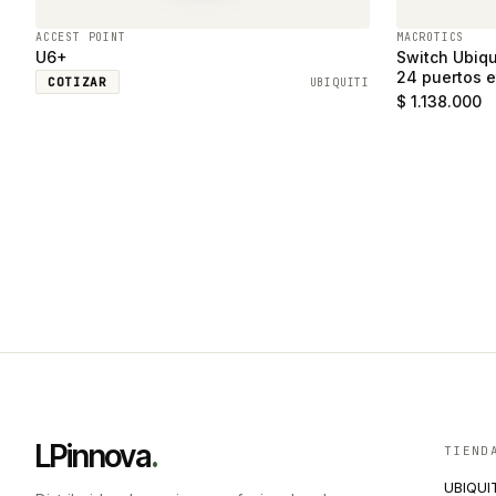
ACCEST POINT
MACROTICS
U6+
Switch Ubiqu
24 puertos e
COTIZAR
UBIQUITI
SFP
$ 1.138.000
LPinnova
.
TIEND
UBIQUI