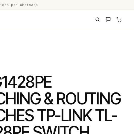
idos por WhatsApp
G1428PE
CHING & ROUTING
HES TP-LINK TL-
28PE SWITCH