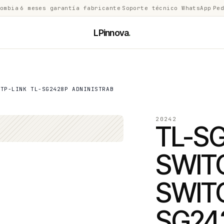
lombia
·
6 meses garantía fabricante
·
Soporte técnico WhatsApp
·
Ped
LPinnova
.
 TP-LINK TL-SG2428P ADNINISTRAB
20242
TL-S
SWIT
SWITC
SG24