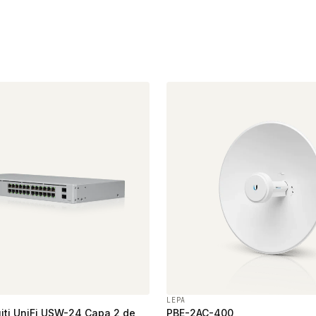
LEPA
iti UniFi USW-24 Capa 2 de
PBE-2AC-400