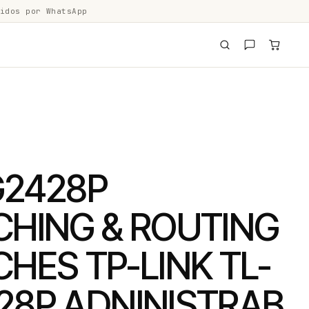
idos por WhatsApp
G2428P
CHING & ROUTING
HES TP-LINK TL-
28P ADNINISTRAB