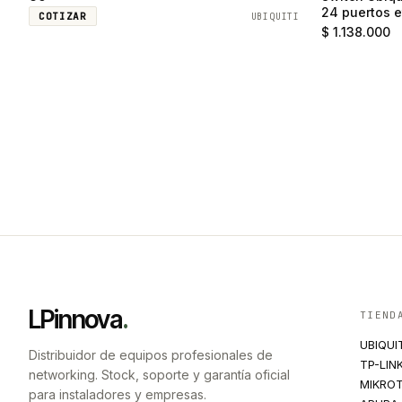
24 puertos e
COTIZAR
UBIQUITI
SFP
$ 1.138.000
LPinnova
.
TIEND
UBIQUI
Distribuidor de equipos profesionales de
TP-LIN
networking. Stock, soporte y garantía oficial
MIKROT
para instaladores y empresas.