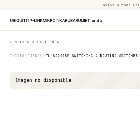
Envíos a toda Co
UBIQUITI
TP-LINK
MIKROTIK
ARUBA
RUIJIE
Tienda
← VOLVER A LA TIENDA
INICIO
TIENDA
TL-SG2428P SWITCHING & ROUTING SWITCHES
Imagen no disponible