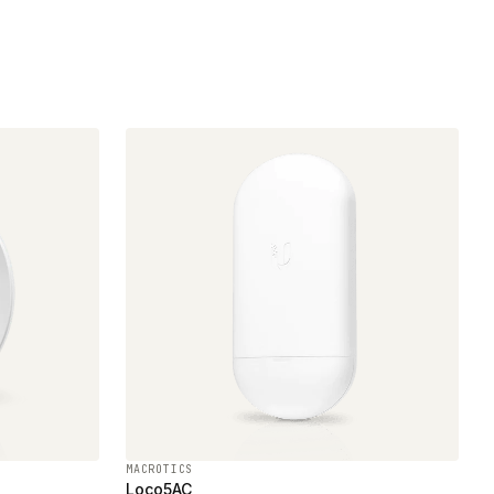
MACROTICS
Loco5AC