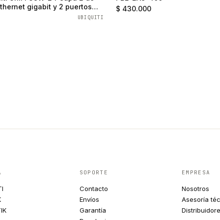
thernet gigabit y 2 puertos
$ 430.000
UBIQUITI
A
SOPORTE
EMPRESA
TI
Contacto
Nosotros
K
Envíos
Asesoría té
IK
Garantía
Distribuidor