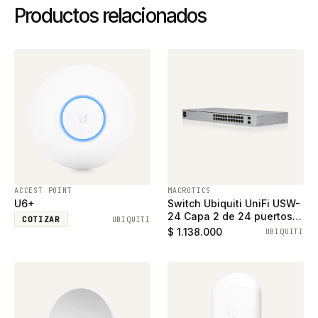
Productos relacionados
ACCEST POINT
MACROTICS
U6+
Switch Ubiquiti UniFi USW-
24 Capa 2 de 24 puertos
COTIZAR
UBIQUITI
ethernet gigabit y 2
$ 1.138.000
UBIQUITI
puertos SFP