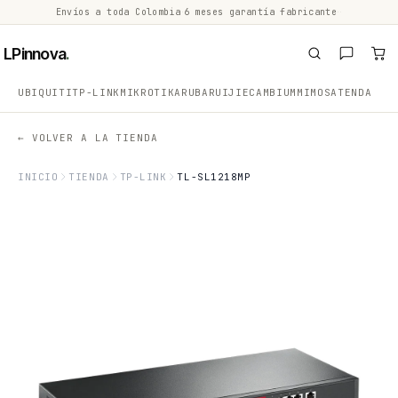
Envíos a toda Colombia
·
6 meses garantía fabricante
·
·
LPinnova
.
UBIQUITI
TP-LINK
MIKROTIK
ARUBA
RUIJIE
CAMBIUM
MIMOSA
TENDA
← VOLVER A LA TIENDA
INICIO
TIENDA
TP-LINK
TL-SL1218MP