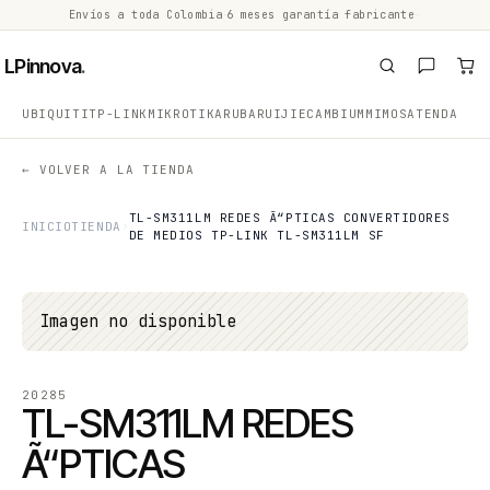
Envíos a toda Colombia
·
6 meses garantía fabricante
·
·
LPinnova
.
UBIQUITI
TP-LINK
MIKROTIK
ARUBA
RUIJIE
CAMBIUM
MIMOSA
TENDA
← VOLVER A LA TIENDA
TL-SM311LM REDES Ã“PTICAS CONVERTIDORES
INICIO
TIENDA
DE MEDIOS TP-LINK TL-SM311LM SF
Imagen no disponible
20285
TL-SM311LM REDES
Ã“PTICAS