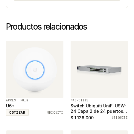
Productos relacionados
ACCEST POINT
MACROTICS
U6+
Switch Ubiquiti UniFi USW-
24 Capa 2 de 24 puertos
COTIZAR
UBIQUITI
ethernet gigabit y 2
$ 1.138.000
UBIQUITI
puertos SFP