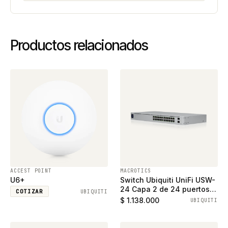
Productos relacionados
ACCEST POINT
MACROTICS
U6+
Switch Ubiquiti UniFi USW-
24 Capa 2 de 24 puertos
COTIZAR
UBIQUITI
ethernet gigabit y 2
$ 1.138.000
UBIQUITI
puertos SFP