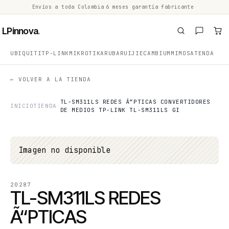
Envíos a toda Colombia
·
6 meses garantía fabricante
·
·
LPinnova
.
UBIQUITI
TP-LINK
MIKROTIK
ARUBA
RUIJIE
CAMBIUM
MIMOSA
TENDA
← VOLVER A LA TIENDA
TL-SM311LS REDES Ã“PTICAS CONVERTIDORES
INICIO
TIENDA
DE MEDIOS TP-LINK TL-SM311LS GI
Imagen no disponible
20287
TL-SM311LS REDES
Ã“PTICAS