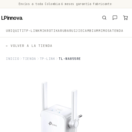
Envíos a toda Colombia
·
6 meses garantía fabricante
·
·
LPinnova
.
UBIQUITI
TP-LINK
MIKROTIK
ARUBA
RUIJIE
CAMBIUM
MIMOSA
TENDA
← VOLVER A LA TIENDA
INICIO
TIENDA
TP-LINK
TL-WA855RE