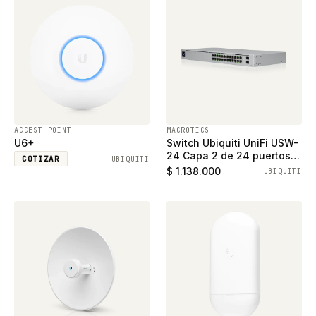
ACCEST POINT
MACROTICS
U6+
Switch Ubiquiti UniFi USW-
24 Capa 2 de 24 puertos
COTIZAR
UBIQUITI
ethernet gigabit y 2
$ 1.138.000
UBIQUITI
puertos SFP