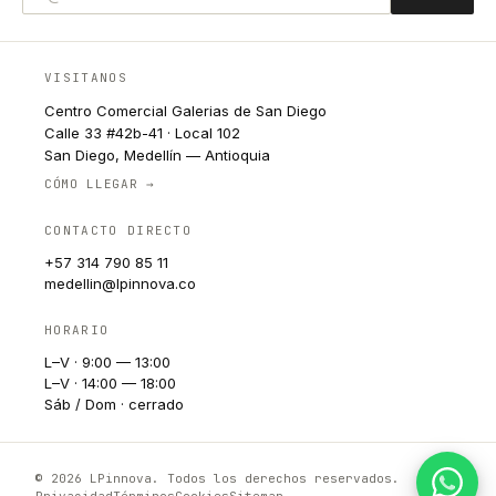
VISITANOS
Centro Comercial Galerias de San Diego
Calle 33 #42b-41 · Local 102
San Diego, Medellín — Antioquia
CÓMO LLEGAR →
CONTACTO DIRECTO
+57 314 790 85 11
medellin@lpinnova.co
HORARIO
L–V · 9:00 — 13:00
L–V · 14:00 — 18:00
Sáb / Dom · cerrado
© 2026 LPinnova. Todos los derechos reservados.