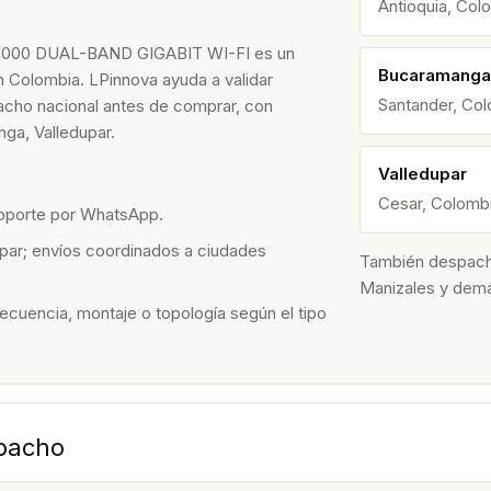
Antioquia, Col
00 DUAL-BAND GIGABIT WI-FI es un
Bucaramanga
n Colombia. LPinnova ayuda a validar
Santander, Co
spacho nacional antes de comprar, con
ga, Valledupar.
Valledupar
Cesar, Colomb
soporte por WhatsApp.
par; envíos coordinados a ciudades
También despacham
Manizales y dem
recuencia, montaje o topología según el tipo
spacho