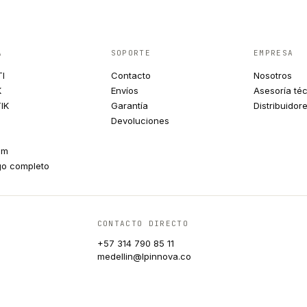
A
SOPORTE
EMPRESA
TI
Contacto
Nosotros
K
Envíos
Asesoría té
IK
Garantía
Distribuidor
Devoluciones
um
go completo
CONTACTO DIRECTO
+57 314 790 85 11
medellin@lpinnova.co