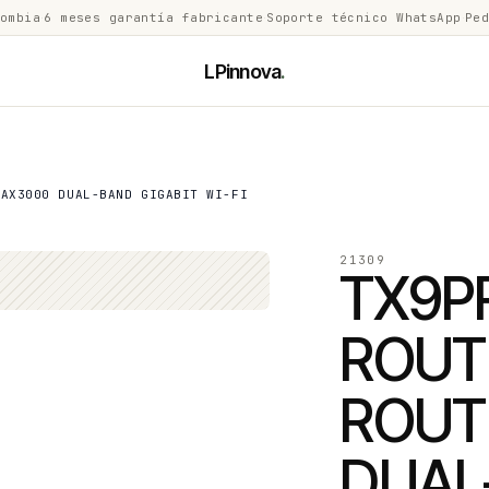
lombia
·
6 meses garantía fabricante
·
Soporte técnico WhatsApp
·
Ped
LPinnova
.
 AX3000 DUAL-BAND GIGABIT WI-FI
21309
TX9P
ROUT
ROUT
DUAL