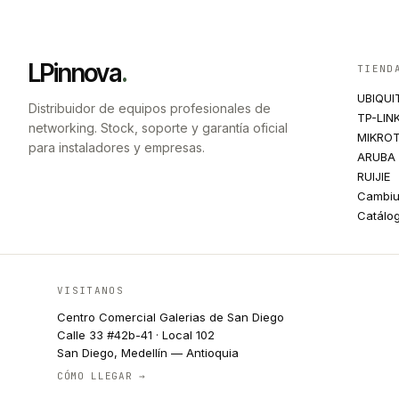
LPinnova
.
TIEND
UBIQUI
Distribuidor de equipos profesionales de
TP-LIN
networking. Stock, soporte y garantía oficial
MIKROT
para instaladores y empresas.
ARUBA
RUIJIE
Cambi
Catálo
VISITANOS
Centro Comercial Galerias de San Diego
Calle 33 #42b-41 · Local 102
San Diego, Medellín — Antioquia
CÓMO LLEGAR →