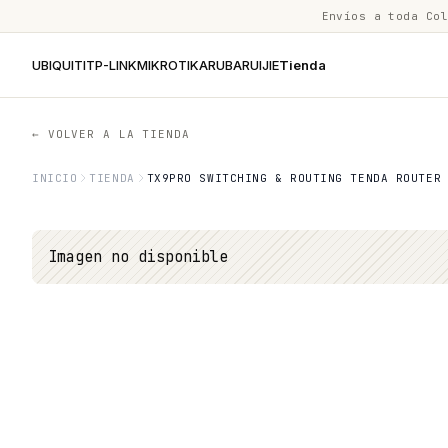
Envíos a toda Co
UBIQUITI
TP-LINK
MIKROTIK
ARUBA
RUIJIE
Tienda
← VOLVER A LA TIENDA
INICIO
TIENDA
TX9PRO SWITCHING & ROUTING TENDA ROUTER
Imagen no disponible