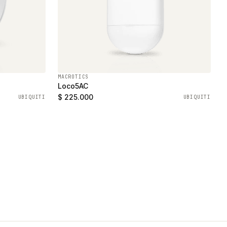
MACROTICS
Loco5AC
$ 225.000
UBIQUITI
UBIQUITI