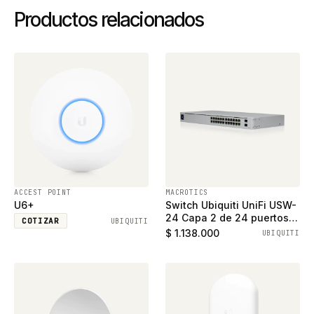
Productos relacionados
ACCEST POINT
MACROTICS
U6+
Switch Ubiquiti UniFi USW-
24 Capa 2 de 24 puertos
COTIZAR
UBIQUITI
ethernet gigabit y 2
$ 1.138.000
UBIQUITI
puertos SFP