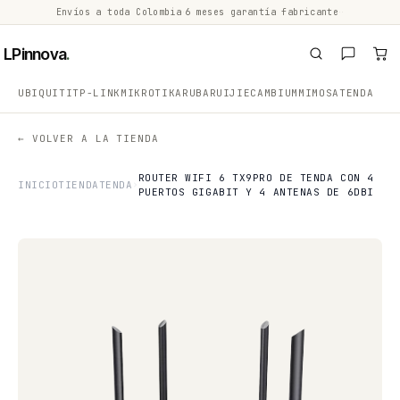
Envíos a toda Colombia
·
6 meses garantía fabricante
·
·
LPinnova
.
UBIQUITI
TP-LINK
MIKROTIK
ARUBA
RUIJIE
CAMBIUM
MIMOSA
TENDA
← VOLVER A LA TIENDA
ROUTER WIFI 6 TX9PRO DE TENDA CON 4
INICIO
TIENDA
TENDA
PUERTOS GIGABIT Y 4 ANTENAS DE 6DBI