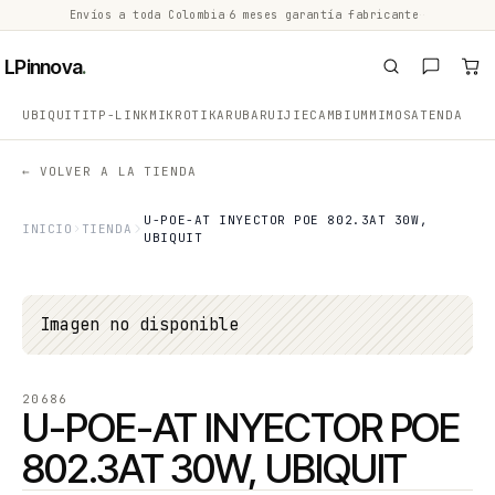
Envíos a toda Colombia
·
6 meses garantía fabricante
·
·
LPinnova
.
UBIQUITI
TP-LINK
MIKROTIK
ARUBA
RUIJIE
CAMBIUM
MIMOSA
TENDA
← VOLVER A LA TIENDA
U-POE-AT INYECTOR POE 802.3AT 30W,
INICIO
TIENDA
UBIQUIT
Imagen no disponible
20686
U-POE-AT INYECTOR POE
802.3AT 30W, UBIQUIT