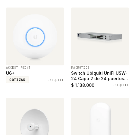
ACCEST POINT
MACROTICS
U6+
Switch Ubiquiti UniFi USW-
24 Capa 2 de 24 puertos
COTIZAR
UBIQUITI
ethernet gigabit y 2
$ 1.138.000
UBIQUITI
puertos SFP