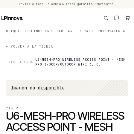
Envíos a toda Colombia
·
6 meses garantía fabricante
·
·
LPinnova
.
UBIQUITI
TP-LINK
MIKROTIK
ARUBA
RUIJIE
CAMBIUM
MIMOSA
TENDA
← VOLVER A LA TIENDA
U6-MESH-PRO WIRELESS ACCESS POINT - MESH
INICIO
TIENDA
PRO INDOOR/OUTDOOR WIFI 6, CU
Imagen no disponible
21352
U6-MESH-PRO WIRELESS
ACCESS POINT - MESH