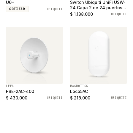
U6+
Switch Ubiquiti UniFi USW-
24 Capa 2 de 24 puertos
COTIZAR
UBIQUITI
ethernet gigabit y 2
$ 1.138.000
UBIQUITI
puertos SFP
LEPA
MACROTICS
PBE-2AC-400
Loco5AC
$ 430.000
$ 218.000
UBIQUITI
UBIQUITI