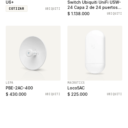
U6+
Switch Ubiquiti UniFi USW-
24 Capa 2 de 24 puertos
COTIZAR
UBIQUITI
ethernet gigabit y 2
$ 1.138.000
UBIQUITI
puertos SFP
LEPA
MACROTICS
PBE-2AC-400
Loco5AC
$ 430.000
$ 225.000
UBIQUITI
UBIQUITI