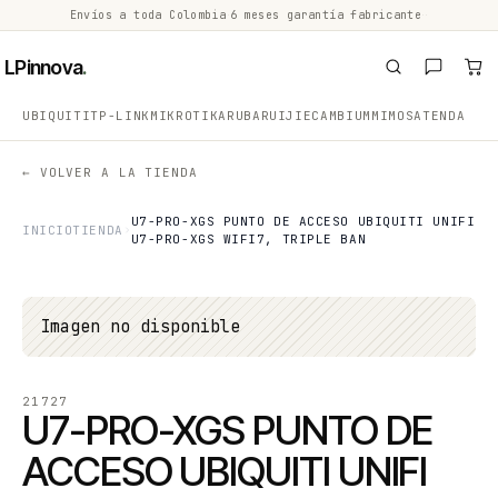
Envíos a toda Colombia
·
6 meses garantía fabricante
·
·
LPinnova
.
UBIQUITI
TP-LINK
MIKROTIK
ARUBA
RUIJIE
CAMBIUM
MIMOSA
TENDA
← VOLVER A LA TIENDA
U7-PRO-XGS PUNTO DE ACCESO UBIQUITI UNIFI
INICIO
TIENDA
U7-PRO-XGS WIFI7, TRIPLE BAN
Imagen no disponible
21727
U7-PRO-XGS PUNTO DE
ACCESO UBIQUITI UNIFI