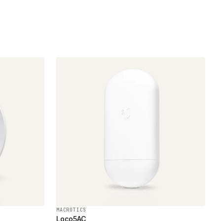
MACROTICS
Loco5AC