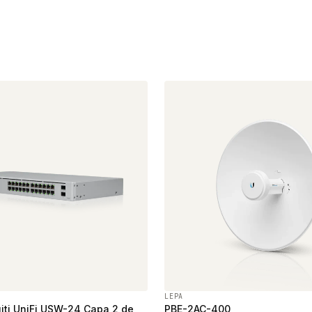
LEPA
iti UniFi USW-24 Capa 2 de
PBE-2AC-400