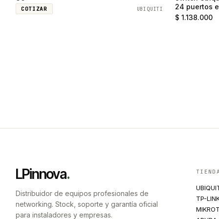
24 puertos e
COTIZAR
UBIQUITI
SFP
$ 1.138.000
LPinnova
.
TIEND
UBIQUI
Distribuidor de equipos profesionales de
TP-LIN
networking. Stock, soporte y garantía oficial
MIKROT
para instaladores y empresas.