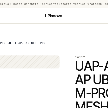
lombia
·
6 meses garantía fabricante
·
Soporte técnico WhatsApp
·
Ped
LPinnova
.
-PRO UNIFI AP, AC MESH PRO
20227
UAP-
AP UB
M-PRO
MESH