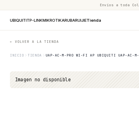
Envíos a toda Co
UBIQUITI
TP-LINK
MIKROTIK
ARUBA
RUIJIE
Tienda
← VOLVER A LA TIENDA
INICIO
TIENDA
UAP-AC-M-PRO WI-FI AP UBIQUITI UAP-AC-M
Imagen no disponible