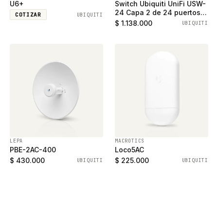
U6+
Switch Ubiquiti UniFi USW-
24 Capa 2 de 24 puertos
COTIZAR
UBIQUITI
ethernet gigabit y 2
$ 1.138.000
UBIQUITI
puertos SFP
LEPA
MACROTICS
PBE-2AC-400
Loco5AC
$ 430.000
$ 225.000
UBIQUITI
UBIQUITI