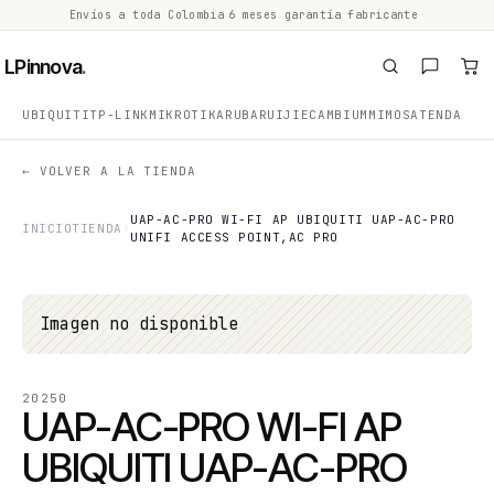
Envíos a toda Colombia
·
6 meses garantía fabricante
·
·
LPinnova
.
UBIQUITI
TP-LINK
MIKROTIK
ARUBA
RUIJIE
CAMBIUM
MIMOSA
TENDA
← VOLVER A LA TIENDA
UAP-AC-PRO WI-FI AP UBIQUITI UAP-AC-PRO
INICIO
TIENDA
UNIFI ACCESS POINT,AC PRO
Imagen no disponible
20250
UAP-AC-PRO WI-FI AP
UBIQUITI UAP-AC-PRO