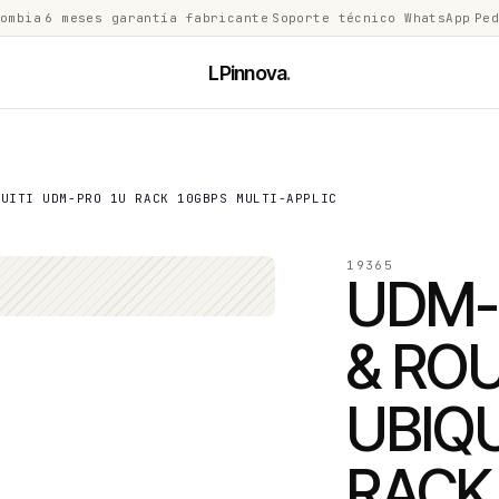
lombia
·
6 meses garantía fabricante
·
Soporte técnico WhatsApp
·
Ped
LPinnova
.
QUITI UDM-PRO 1U RACK 10GBPS MULTI-APPLIC
19365
UDM-
& RO
UBIQU
RACK 