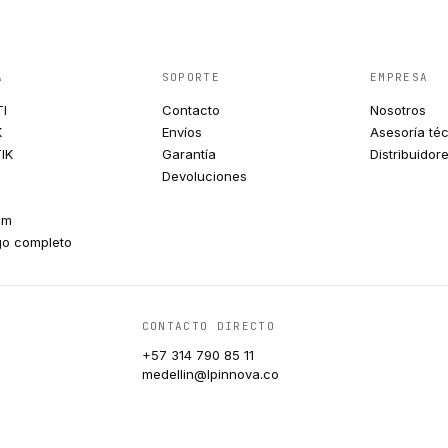
A
SOPORTE
EMPRESA
TI
Contacto
Nosotros
K
Envíos
Asesoría té
IK
Garantía
Distribuidor
Devoluciones
um
go completo
CONTACTO DIRECTO
+57 314 790 85 11
medellin@lpinnova.co