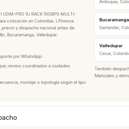
Antioquia, Col
I UDM-PRO 1U RACK 10GBPS MULTI-
Bucaramanga
ara cotización en Colombia. LPinnova
Santander, Co
ad, precio y despacho nacional antes de
ín, Bucaramanga, Valledupar.
Valledupar
Cesar, Colomb
soporte por WhatsApp.
par; envíos coordinados a ciudades
También despacham
Manizales y dem
recuencia, montaje o topología según el tipo
spacho