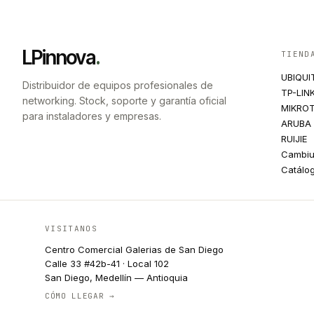
LPinnova
.
TIEND
UBIQUI
Distribuidor de equipos profesionales de
TP-LIN
networking. Stock, soporte y garantía oficial
MIKROT
para instaladores y empresas.
ARUBA
RUIJIE
Cambi
Catálo
VISITANOS
Centro Comercial Galerias de San Diego
Calle 33 #42b-41 · Local 102
San Diego, Medellín — Antioquia
CÓMO LLEGAR →