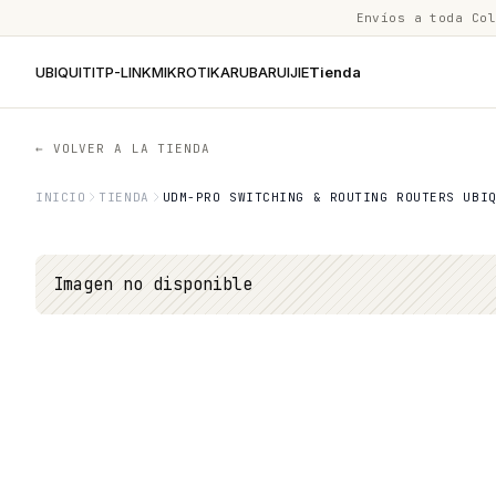
Envíos a toda Co
UBIQUITI
TP-LINK
MIKROTIK
ARUBA
RUIJIE
Tienda
← VOLVER A LA TIENDA
INICIO
TIENDA
UDM-PRO SWITCHING & ROUTING ROUTERS UBI
Imagen no disponible