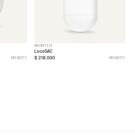
MACROTICS
Loco5AC
$ 218.000
UBIQUITI
UBIQUITI