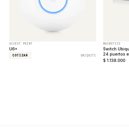
ACCEST POINT
MACROTICS
U6+
Switch Ubiqu
24 puertos e
COTIZAR
UBIQUITI
SFP
$ 1.138.000