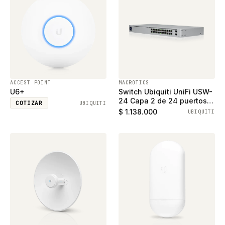
ACCEST POINT
MACROTICS
U6+
Switch Ubiquiti UniFi USW-
24 Capa 2 de 24 puertos
COTIZAR
UBIQUITI
ethernet gigabit y 2
$ 1.138.000
UBIQUITI
puertos SFP