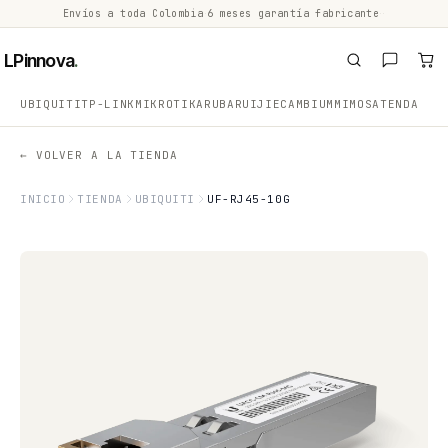
Envíos a toda Colombia
·
6 meses garantía fabricante
·
·
LPinnova
.
UBIQUITI
TP-LINK
MIKROTIK
ARUBA
RUIJIE
CAMBIUM
MIMOSA
TENDA
← VOLVER A LA TIENDA
INICIO
TIENDA
UBIQUITI
UF-RJ45-10G