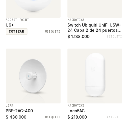
ACCEST POINT
MACROTICS
U6+
Switch Ubiquiti UniFi USW-
24 Capa 2 de 24 puertos
COTIZAR
UBIQUITI
ethernet gigabit y 2
$ 1.138.000
UBIQUITI
puertos SFP
LEPA
MACROTICS
PBE-2AC-400
Loco5AC
$ 430.000
$ 218.000
UBIQUITI
UBIQUITI