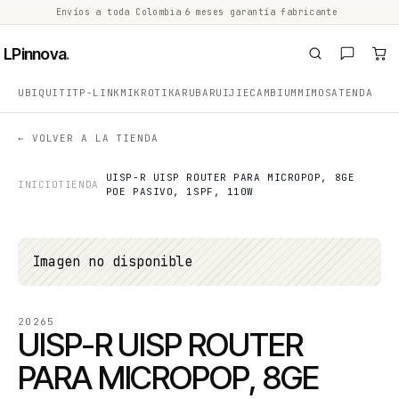
Envíos a toda Colombia
·
6 meses garantía fabricante
·
·
LPinnova
.
UBIQUITI
TP-LINK
MIKROTIK
ARUBA
RUIJIE
CAMBIUM
MIMOSA
TENDA
← VOLVER A LA TIENDA
UISP-R UISP ROUTER PARA MICROPOP, 8GE
INICIO
TIENDA
POE PASIVO, 1SPF, 110W
Imagen no disponible
20265
UISP-R UISP ROUTER
PARA MICROPOP, 8GE