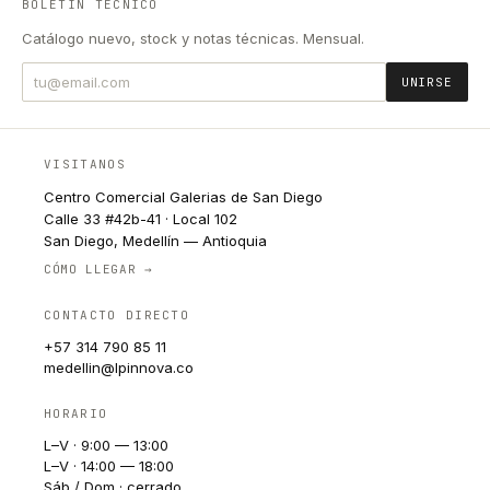
BOLETÍN TÉCNICO
Catálogo nuevo, stock y notas técnicas. Mensual.
UNIRSE
VISITANOS
Centro Comercial Galerias de San Diego
Calle 33 #42b-41 · Local 102
San Diego, Medellín — Antioquia
CÓMO LLEGAR →
CONTACTO DIRECTO
+57 314 790 85 11
medellin@lpinnova.co
HORARIO
L–V · 9:00 — 13:00
L–V · 14:00 — 18:00
Sáb / Dom · cerrado