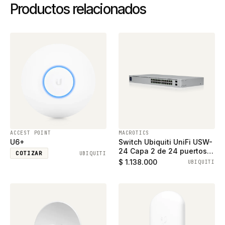
Productos relacionados
ACCEST POINT
MACROTICS
U6+
Switch Ubiquiti UniFi USW-
24 Capa 2 de 24 puertos
COTIZAR
UBIQUITI
ethernet gigabit y 2
$ 1.138.000
UBIQUITI
puertos SFP