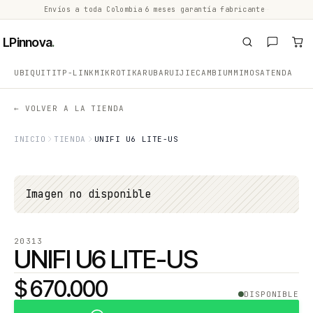
Envíos a toda Colombia
·
6 meses garantía fabricante
·
·
LPinnova
.
UBIQUITI
TP-LINK
MIKROTIK
ARUBA
RUIJIE
CAMBIUM
MIMOSA
TENDA
← VOLVER A LA TIENDA
INICIO
TIENDA
UNIFI U6 LITE-US
Imagen no disponible
20313
UNIFI U6 LITE-US
$ 670.000
DISPONIBLE