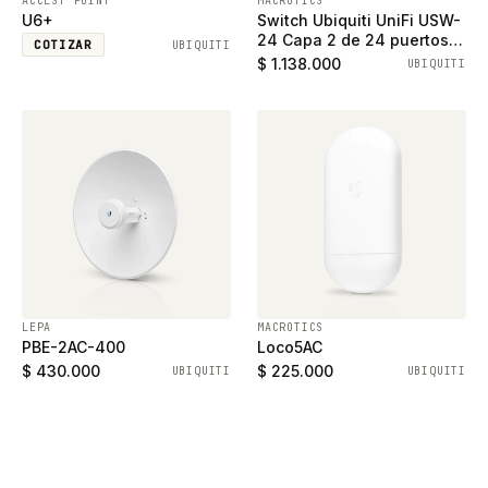
ACCEST POINT
MACROTICS
U6+
Switch Ubiquiti UniFi USW-
24 Capa 2 de 24 puertos
COTIZAR
UBIQUITI
ethernet gigabit y 2
$ 1.138.000
UBIQUITI
puertos SFP
LEPA
MACROTICS
PBE-2AC-400
Loco5AC
$ 430.000
$ 225.000
UBIQUITI
UBIQUITI