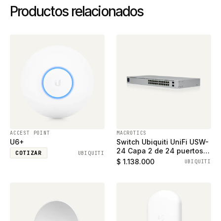
Productos relacionados
ACCEST POINT
MACROTICS
U6+
Switch Ubiquiti UniFi USW-
24 Capa 2 de 24 puertos
COTIZAR
UBIQUITI
ethernet gigabit y 2
$ 1.138.000
UBIQUITI
puertos SFP