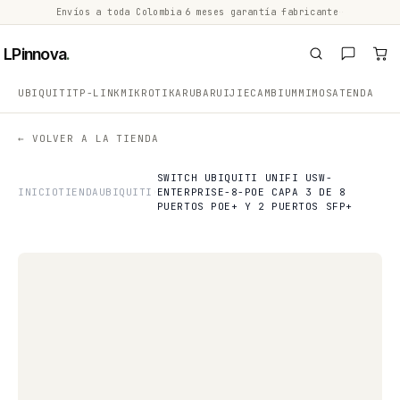
Envíos a toda Colombia
·
6 meses garantía fabricante
·
·
LPinnova
.
UBIQUITI
TP-LINK
MIKROTIK
ARUBA
RUIJIE
CAMBIUM
MIMOSA
TENDA
← VOLVER A LA TIENDA
SWITCH UBIQUITI UNIFI USW-
INICIO
TIENDA
UBIQUITI
ENTERPRISE-8-POE CAPA 3 DE 8
PUERTOS POE+ Y 2 PUERTOS SFP+