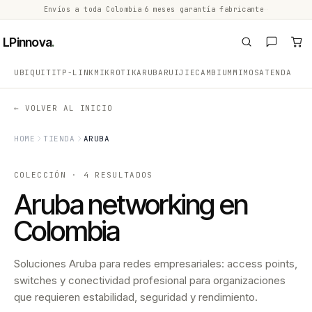
Envíos a toda Colombia
·
6 meses garantía fabricante
·
·
LPinnova
.
UBIQUITI
TP-LINK
MIKROTIK
ARUBA
RUIJIE
CAMBIUM
MIMOSA
TENDA
← VOLVER AL INICIO
HOME
TIENDA
ARUBA
COLECCIÓN · 4 RESULTADOS
Aruba networking en
Colombia
Soluciones Aruba para redes empresariales: access points,
switches y conectividad profesional para organizaciones
que requieren estabilidad, seguridad y rendimiento.