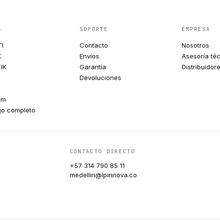
A
SOPORTE
EMPRESA
TI
Contacto
Nosotros
K
Envíos
Asesoría té
IK
Garantía
Distribuidor
Devoluciones
um
go completo
CONTACTO DIRECTO
+57 314 790 85 11
medellin@lpinnova.co