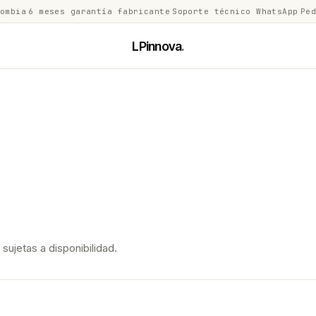
lombia
·
6 meses garantía fabricante
·
Soporte técnico WhatsApp
·
Ped
LPinnova
.
ujetas a disponibilidad.