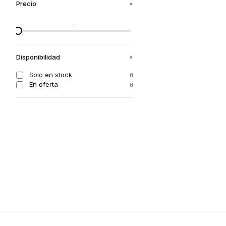
+
Precio
—
+
Disponibilidad
Solo en stock
0
En oferta
0