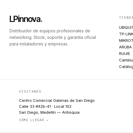
LPinnova
.
TIEND
UBIQUI
Distribuidor de equipos profesionales de
TP-LIN
networking. Stock, soporte y garantía oficial
MIKROT
para instaladores y empresas.
ARUBA
RUIJIE
Cambi
Catálo
VISITANOS
Centro Comercial Galerias de San Diego
Calle 33 #42b-41 · Local 102
San Diego, Medellín — Antioquia
CÓMO LLEGAR →