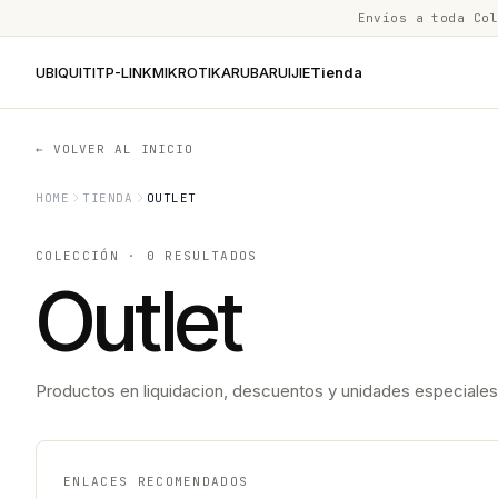
Envíos a toda Co
UBIQUITI
TP-LINK
MIKROTIK
ARUBA
RUIJIE
Tienda
← VOLVER AL INICIO
HOME
TIENDA
OUTLET
COLECCIÓN · 0 RESULTADOS
Outlet
Productos en liquidacion, descuentos y unidades especiales s
ENLACES RECOMENDADOS