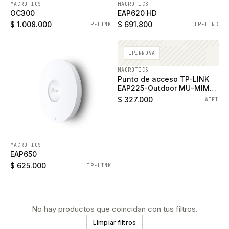
MACROTICS
MACROTICS
OC300
EAP620 HD
$ 1.008.000
$ 691.800
TP-LINK
TP-LINK
LPINNOVA
MACROTICS
Punto de acceso TP-LINK
EAP225-Outdoor MU-MIMO
exterior
$ 327.000
WIFI
MACROTICS
EAP650
$ 625.000
TP-LINK
No hay productos que coincidan con tus filtros.
Limpiar filtros