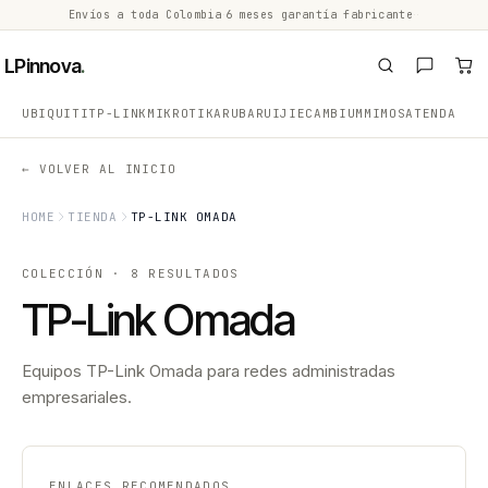
Envíos a toda Colombia
·
6 meses garantía fabricante
·
·
LPinnova
.
UBIQUITI
TP-LINK
MIKROTIK
ARUBA
RUIJIE
CAMBIUM
MIMOSA
TENDA
← VOLVER AL INICIO
HOME
TIENDA
TP-LINK OMADA
COLECCIÓN · 8 RESULTADOS
TP-Link Omada
Equipos TP-Link Omada para redes administradas
empresariales.
ENLACES RECOMENDADOS