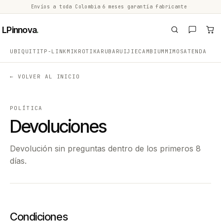
Envíos a toda Colombia
·
6 meses garantía fabricante
·
·
LPinnova
.
UBIQUITI
TP-LINK
MIKROTIK
ARUBA
RUIJIE
CAMBIUM
MIMOSA
TENDA
← VOLVER AL INICIO
POLÍTICA
Devoluciones
Devolución sin preguntas dentro de los primeros 8
días.
Condiciones