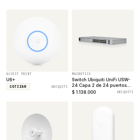
ACCEST POINT
MACROTICS
U6+
Switch Ubiquiti UniFi USW-
24 Capa 2 de 24 puertos
COTIZAR
UBIQUITI
ethernet gigabit y 2 puertos
$ 1.138.000
UBIQUITI
SFP