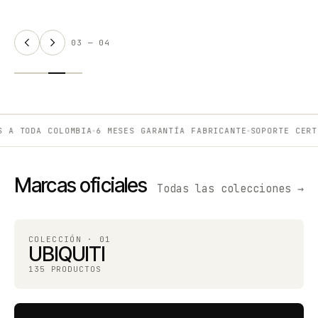
03 — 04
A TODA COLOMBIA
6 MESES GARANTÍA FABRICANTE
SOPORTE CERTIF
●
●
Marcas oficiales
Todas las colecciones →
COLECCIÓN · 01
UBIQUITI
135 PRODUCTOS