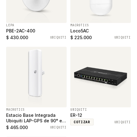
LEPA
MACROTICS
PBE-2AC-400
Loco5AC
$ 430.000
$ 225.000
UBIQUITI
UBIQUITI
MACROTICS
UBIQUITI
Estacio Base Integrada
ER-12
Ubiquiti LAP-GPS de 90° en
COTIZAR
UBIQUITI
5GHz 17dBi
$ 465.000
UBIQUITI