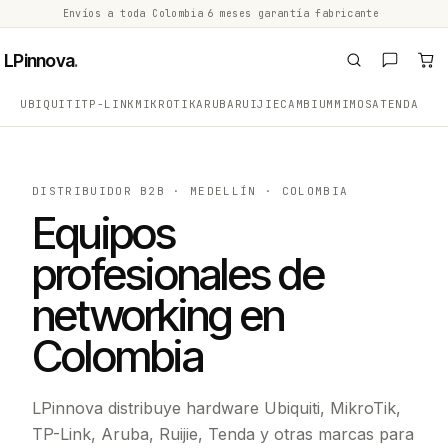
Envíos a toda Colombia
·
6 meses garantía fabricante
·
·
LPinnova
.
UBIQUITI
TP-LINK
MIKROTIK
ARUBA
RUIJIE
CAMBIUM
MIMOSA
TENDA
DISTRIBUIDOR B2B · MEDELLÍN · COLOMBIA
Equipos
profesionales de
networking en
Colombia
LPinnova distribuye hardware Ubiquiti, MikroTik,
TP-Link, Aruba, Ruijie, Tenda y otras marcas para