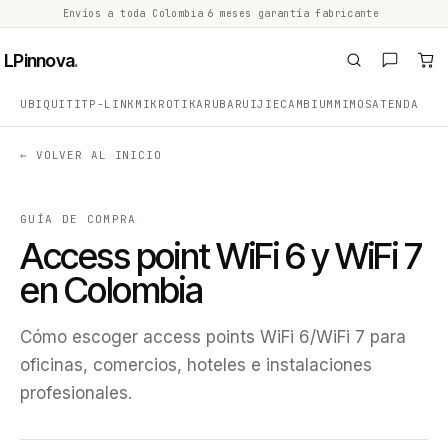
Envíos a toda Colombia
·
6 meses garantía fabricante
·
·
LPinnova
.
UBIQUITI
TP-LINK
MIKROTIK
ARUBA
RUIJIE
CAMBIUM
MIMOSA
TENDA
← VOLVER AL INICIO
GUÍA DE COMPRA
Access point WiFi 6 y WiFi 7
en Colombia
Cómo escoger access points WiFi 6/WiFi 7 para
oficinas, comercios, hoteles e instalaciones
profesionales.