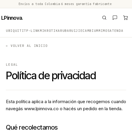
Envíos a toda Colombia
·
6 meses garantía fabricante
·
·
LPinnova
.
UBIQUITI
TP-LINK
MIKROTIK
ARUBA
RUIJIE
CAMBIUM
MIMOSA
TENDA
← VOLVER AL INICIO
LEGAL
Política de privacidad
Esta política aplica a la información que recogemos cuando
navegás www.lpinnova.co o hacés un pedido en la tienda.
Qué recolectamos