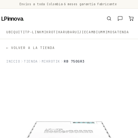
Envíos a toda Colombia
·
6 meses garantía fabricante
·
·
LPinnova
.
UBIQUITI
TP-LINK
MIKROTIK
ARUBA
RUIJIE
CAMBIUM
MIMOSA
TENDA
← VOLVER A LA TIENDA
INICIO
TIENDA
MIKROTIK
RB 750GR3