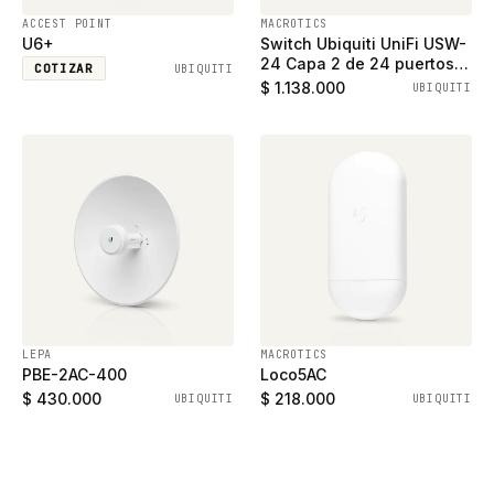
ACCEST POINT
MACROTICS
U6+
Switch Ubiquiti UniFi USW-
24 Capa 2 de 24 puertos
COTIZAR
UBIQUITI
ethernet gigabit y 2
$ 1.138.000
UBIQUITI
puertos SFP
LEPA
MACROTICS
PBE-2AC-400
Loco5AC
$ 430.000
$ 218.000
UBIQUITI
UBIQUITI