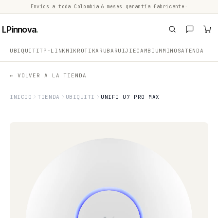
Envíos a toda Colombia
·
6 meses garantía fabricante
·
·
LPinnova
.
UBIQUITI
TP-LINK
MIKROTIK
ARUBA
RUIJIE
CAMBIUM
MIMOSA
TENDA
← VOLVER A LA TIENDA
INICIO
TIENDA
UBIQUITI
UNIFI U7 PRO MAX