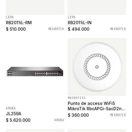
LEPA
LEPA
RB2011iL-RM
RB2011iL-IN
$ 510.000
$ 494.000
MIKROTIK
MIKROTIK
MACROTICS
Punto de acceso WiFi5
MikroTik RbcAPGi-5acD2nD
ARUBA
JL259A
dual band con 2 Puertos
$ 360.000
MIKROTIK
Gigabit
$ 5.620.000
ARUBA