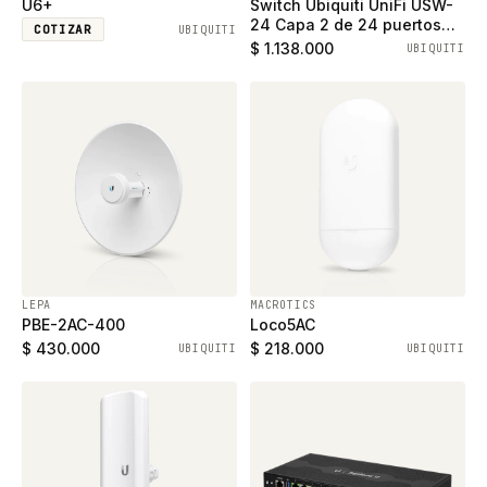
U6+
Switch Ubiquiti UniFi USW-
24 Capa 2 de 24 puertos
COTIZAR
UBIQUITI
ethernet gigabit y 2 puertos
$ 1.138.000
UBIQUITI
SFP
LEPA
MACROTICS
PBE-2AC-400
Loco5AC
$ 430.000
$ 218.000
UBIQUITI
UBIQUITI