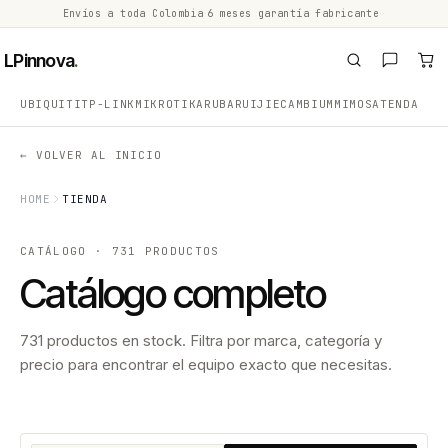
Envíos a toda Colombia
·
6 meses garantía fabricante
·
·
LPinnova
.
UBIQUITI
TP-LINK
MIKROTIK
ARUBA
RUIJIE
CAMBIUM
MIMOSA
TENDA
← VOLVER AL INICIO
HOME
TIENDA
CATÁLOGO · 731 PRODUCTOS
Catálogo completo
731 productos en stock. Filtra por marca, categoría y
precio para encontrar el equipo exacto que necesitas.