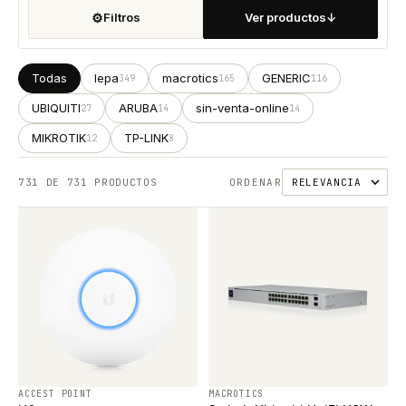
⚙
Filtros
Ver productos
↓
Todas
lepa
macrotics
GENERIC
349
165
116
UBIQUITI
ARUBA
sin-venta-online
27
14
14
MIKROTIK
TP-LINK
12
8
731
DE 731 PRODUCTOS
ORDENAR
ACCEST POINT
MACROTICS