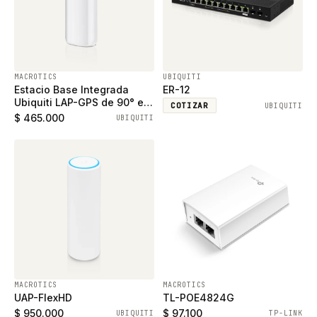
MACROTICS
UBIQUITI
Estacio Base Integrada
ER-12
Ubiquiti LAP-GPS de 90° en
COTIZAR
UBIQUITI
5GHz 17dBi
$ 465.000
UBIQUITI
MACROTICS
MACROTICS
UAP-FlexHD
TL-POE4824G
$ 950.000
$ 97.100
UBIQUITI
TP-LINK