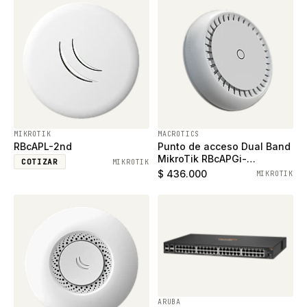
MIKROTIK
MACROTICS
RBcAPL-2nd
Punto de acceso Dual Band
MikroTik RBcAPGi-
COTIZAR
MIKROTIK
5acD2nD-XL
$ 436.000
MIKROTIK
ARUBA