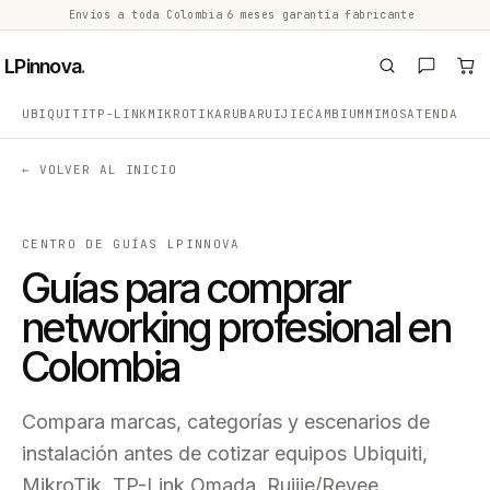
Envíos a toda Colombia
·
6 meses garantía fabricante
·
·
LPinnova
.
UBIQUITI
TP-LINK
MIKROTIK
ARUBA
RUIJIE
CAMBIUM
MIMOSA
TENDA
← VOLVER AL INICIO
CENTRO DE GUÍAS LPINNOVA
Guías para comprar
networking profesional en
Colombia
Compara marcas, categorías y escenarios de
instalación antes de cotizar equipos Ubiquiti,
MikroTik, TP-Link Omada, Ruijie/Reyee,